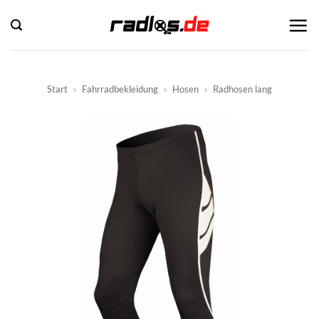
Zum
Inhalt
springen
Start
»
Fahrradbekleidung
»
Hosen
»
Radhosen lang