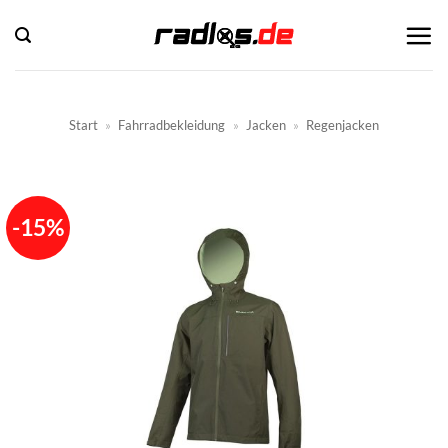
Zum
Inhalt
springen
Start
»
Fahrradbekleidung
»
Jacken
»
Regenjacken
-15%