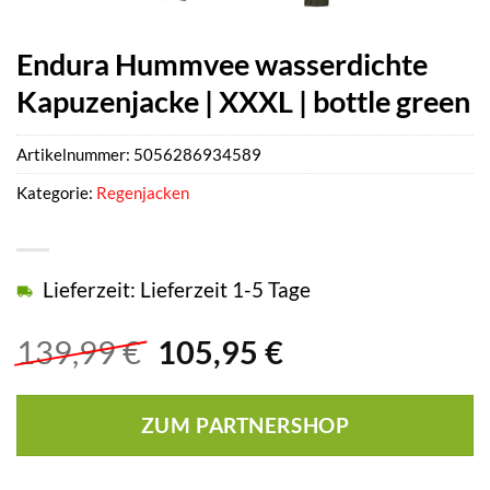
Endura Hummvee wasserdichte
Kapuzenjacke | XXXL | bottle green
Artikelnummer:
5056286934589
Kategorie:
Regenjacken
Lieferzeit: Lieferzeit 1-5 Tage
Ursprünglicher
Aktueller
139,99
€
105,95
€
Preis
Preis
war:
ist:
ZUM PARTNERSHOP
139,99 €
105,95 €.