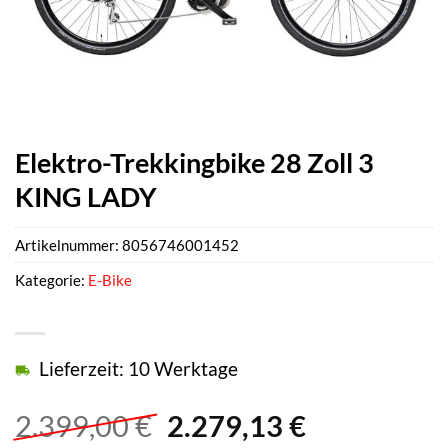
Elektro-Trekkingbike 28 Zoll 3
KING LADY
Artikelnummer:
8056746001452
Kategorie:
E-Bike
Lieferzeit: 10 Werktage
Ursprünglicher
Aktueller
2.399,00
€
2.279,13
€