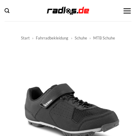
Zum
Inhalt
springen
Start
»
Fahrradbekleidung
»
Schuhe
»
MTB Schuhe