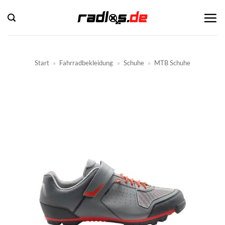
Zum
Inhalt
springen
Start
»
Fahrradbekleidung
»
Schuhe
»
MTB Schuhe