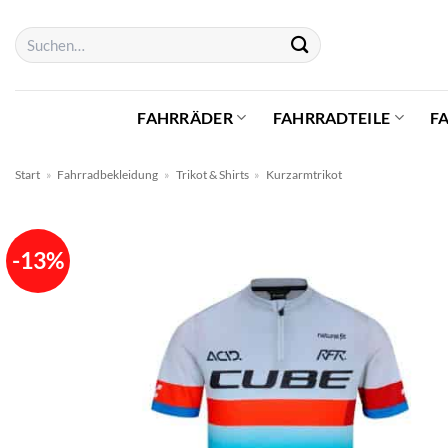
Zum
Suchen
Inhalt
nach:
springen
FAHRRÄDER
FAHRRADTEILE
F
Start
»
Fahrradbekleidung
»
Trikot & Shirts
»
Kurzarmtrikot
-13%