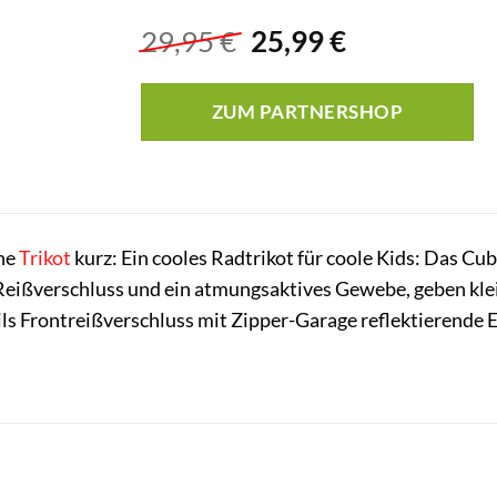
Ursprünglicher
Aktueller
29,95
€
25,99
€
Preis
Preis
war:
ist:
ZUM PARTNERSHOP
29,95 €
25,99 €.
ine
Trikot
kurz: Ein cooles Radtrikot für coole Kids: Das Cu
-Reißverschluss und ein atmungsaktives Gewebe, geben kl
ls Frontreißverschluss mit Zipper-Garage reflektierend