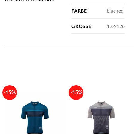
blue red
FARBE
122/128
GRÖSSE
-15%
-15%