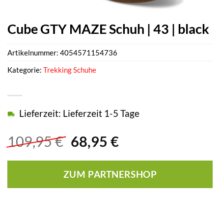
Cube GTY MAZE Schuh | 43 | black
Artikelnummer:
4054571154736
Kategorie:
Trekking Schuhe
Lieferzeit: Lieferzeit 1-5 Tage
Ursprünglicher
Aktueller
109,95
€
68,95
€
Preis
Preis
war:
ist:
ZUM PARTNERSHOP
109,95 €
68,95 €.