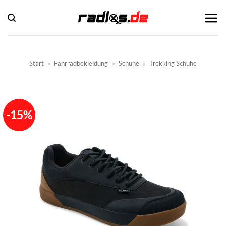
Zum
Inhalt
springen
Start
»
Fahrradbekleidung
»
Schuhe
»
Trekking Schuhe
-15%