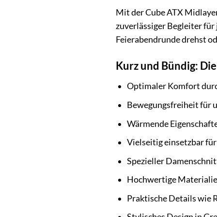
Mit der Cube ATX Midlayer 
zuverlässiger Begleiter für
Feierabendrunde drehst oder
Kurz und Bündig: Die 
Optimaler Komfort durc
Bewegungsfreiheit für 
Wärmende Eigenschaften
Vielseitig einsetzbar f
Spezieller Damenschnitt
Hochwertige Materialien
Praktische Details wie
Stylisches Design in Gr