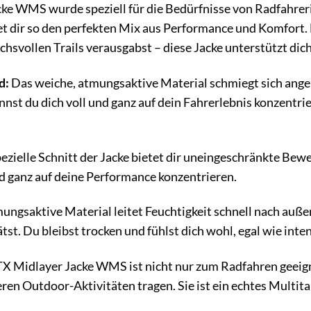
e WMS wurde speziell für die Bedürfnisse von Radfahrerin
et dir so den perfekten Mix aus Performance und Komfort. 
chsvollen Trails verausgabst – diese Jacke unterstützt dich
d:
Das weiche, atmungsaktive Material schmiegt sich ange
st du dich voll und ganz auf dein Fahrerlebnis konzentri
ezielle Schnitt der Jacke bietet dir uneingeschränkte Bewe
und ganz auf deine Performance konzentrieren.
ungsaktive Material leitet Feuchtigkeit schnell nach auße
st. Du bleibst trocken und fühlst dich wohl, egal wie intens
X Midlayer Jacke WMS ist nicht nur zum Radfahren geeigne
n Outdoor-Aktivitäten tragen. Sie ist ein echtes Multitalen