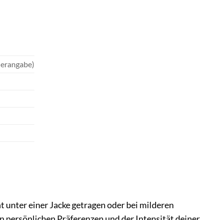
lerangabe)
t unter einer Jacke getragen oder bei milderen
 persönlichen Präferenzen und der Intensität deiner