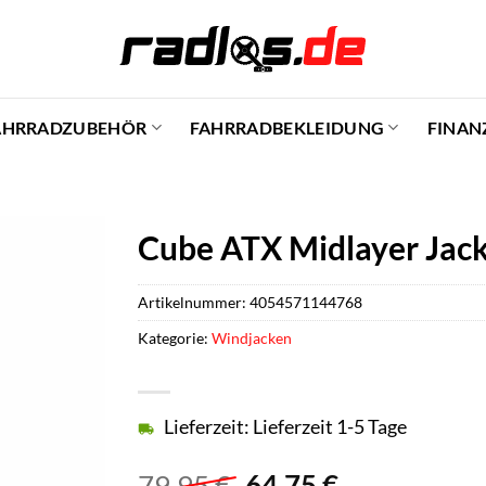
AHRRADZUBEHÖR
FAHRRADBEKLEIDUNG
FINAN
Cube ATX Midlayer Jack
Artikelnummer:
4054571144768
Kategorie:
Windjacken
Lieferzeit: Lieferzeit 1-5 Tage
Ursprünglicher
Aktueller
79,95
€
64,75
€