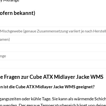
sofern bekannt)
-Mischgewebe (genaue Zusammensetzung variiert je nach Herstel
(Damen)
ange
lte Fragen zur Cube ATX Midlayer Jacke WMS
en ist die Cube ATX Midlayer Jacke WMS geeignet?
rgangszeiten oder kühle Tage. Sie kann als wärmende Schich
n werden. Der genaue Temperaturbereich hängt von deinen