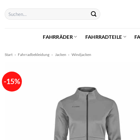
Zum
Suchen
Inhalt
nach:
springen
FAHRRÄDER
FAHRRADTEILE
F
Start
»
Fahrradbekleidung
»
Jacken
»
Windjacken
-15%