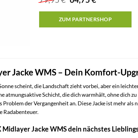
Preis
Preis
war:
ist:
ZUM PARTNERSHOP
79,95 €
64,75 €.
er Jacke WMS – Dein Komfort-Upgra
onne scheint, die Landschaft zieht vorbei, aber ein leicht
e atmungsaktive Schicht, die dich warmhält, ohne dich zu
Problem der Vergangenheit an. Diese Jacke ist mehr als nur
he Radabenteuer.
Midlayer Jacke WMS dein nächstes Lieblings