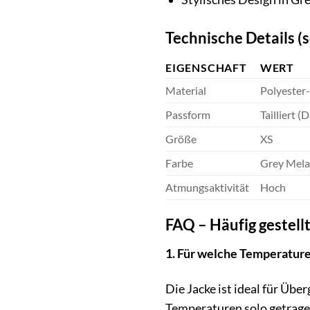
Technische Details (
EIGENSCHAFT
WERT
Material
Polyester
Passform
Tailliert 
Größe
XS
Farbe
Grey Mel
Atmungsaktivität
Hoch
FAQ – Häufig gestel
1. Für welche Temperatur
Die Jacke ist ideal für Übe
Temperaturen solo getrage