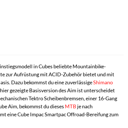
Einstiegsmodell in Cubes beliebte Mountainbike-
unkte zur Aufrüstung mit ACID-Zubehör bietet und mit
Basis. Dazu bekommst du eine zuverlässige
Shimano
hier gezeigte Basisversion des Aim ist unterscheidet
mechanischen Tektro Scheibenbremsen, einer 16-Gang
ube Aim, bekommst du dieses
MTB
je nach
kommt eine Cube Impac Smartpac Offroad-Bereifung zum