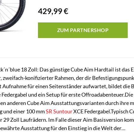
429,99
€
ZUM PARTNERSHOP
k´n´blue 18 Zoll: Das günstige Cube Aim Hardtail ist das 
ter, zweifach-konifizierter Rahmen, der dir Befestigungsp
 Aufnahme für einen Seitenständer aufwartet, bildet die 
e Federgabel und ein Setup für erste Offroadabenteuer.Die 
den anderen Cube Aim Ausstattungsvarianten durch ihre 
g und einer 100 mm
SR Suntour
XCE Federgabel.Typisch C
r 29 Zoll Laufrädern. Im Falle dieser Aim Basisversion 
bewährte Ausstattung für den Einstieg in die Welt der…