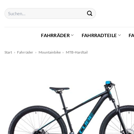
Zum
Suchen
Inhalt
nach:
springen
FAHRRÄDER
FAHRRADTEILE
F
Start
»
Fahrräder
»
Mountainbike
»
MTB-Hardtail