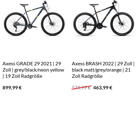
Axess GRADE 29 2021 | 29
Axess BRASH 2022 | 29 Zoll |
Zoll | grey/black/neon yellow
black matt/grey/orange | 21
| 19 Zoll Radgröße
Zoll Radgröße
Ursprünglicher
Aktueller
899,99
€
579,99
€
463,99
€
Preis
Preis
war:
ist:
579,99 €
463,99 €.