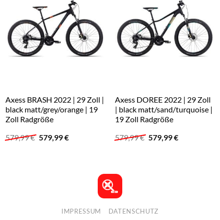
Axess BRASH 2022 | 29 Zoll |
Axess DOREE 2022 | 29 Zoll
black matt/grey/orange | 19
| black matt/sand/turquoise |
Zoll Radgröße
19 Zoll Radgröße
Ursprünglicher
Aktueller
Ursprünglicher
Aktueller
579,99
€
579,99
€
579,99
€
579,99
€
Preis
Preis
Preis
Preis
war:
ist:
war:
ist:
579,99 €
579,99 €.
579,99 €
579,99 €.
IMPRESSUM
DATENSCHUTZ