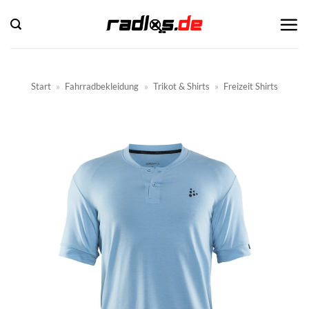
Zum
Inhalt
springen
Start
»
Fahrradbekleidung
»
Trikot & Shirts
»
Freizeit Shirts