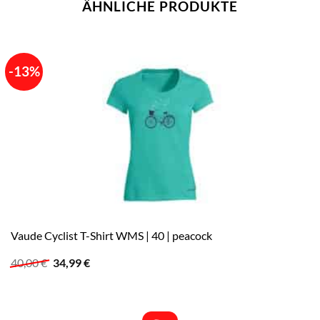
ÄHNLICHE PRODUKTE
-13%
Vaude Cyclist T-Shirt WMS | 40 | peacock
Ursprünglicher
Aktueller
40,00
€
34,99
€
Preis
Preis
war:
ist:
40,00 €
34,99 €.