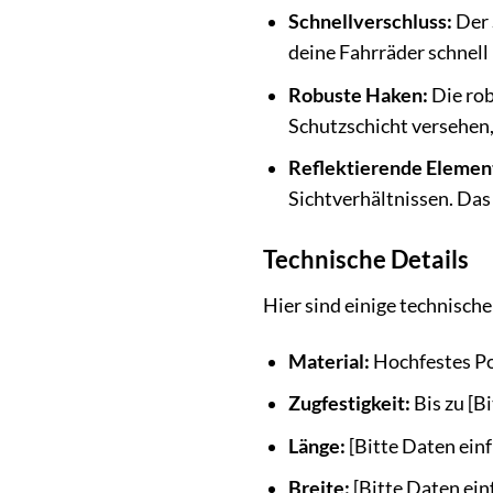
Schnellverschluss:
Der 
deine Fahrräder schnell
Robuste Haken:
Die rob
Schutzschicht versehen,
Reflektierende Elemen
Sichtverhältnissen. Das 
Technische Details
Hier sind einige technisch
Material:
Hochfestes P
Zugfestigkeit:
Bis zu [B
Länge:
[Bitte Daten ein
Breite:
[Bitte Daten ei