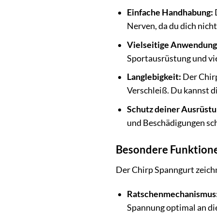
Einfache Handhabung:
D
Nerven, da du dich nic
Vielseitige Anwendung
Sportausrüstung und vie
Langlebigkeit:
Der Chirp
Verschleiß. Du kannst di
Schutz deiner Ausrüstu
und Beschädigungen schü
Besondere Funktione
Der Chirp Spanngurt zeichn
Ratschenmechanismus
Spannung optimal an die