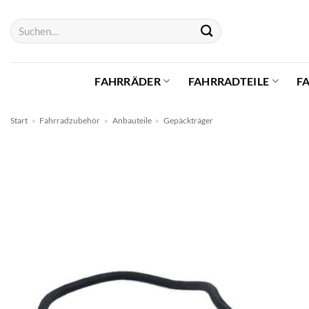
Zum
Suchen
Inhalt
nach:
springen
FAHRRÄDER
FAHRRADTEILE
F
Start
»
Fahrradzubehör
»
Anbauteile
»
Gepäckträger