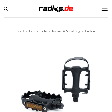
Zum
Inhalt
springen
Start
»
Fahrradteile
»
Antrieb & Schaltung
»
Pedale