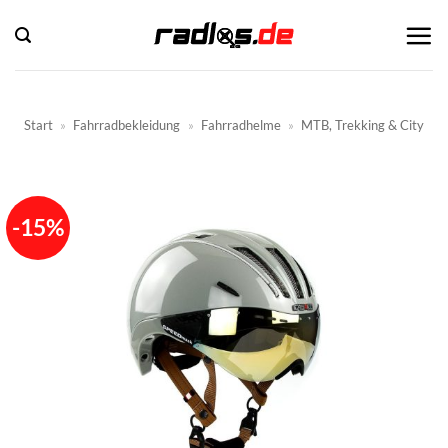
Zum
Inhalt
springen
Start
»
Fahrradbekleidung
»
Fahrradhelme
»
MTB, Trekking & City
-15%