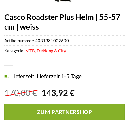
Casco Roadster Plus Helm | 55-57
cm | weiss
Artikelnummer:
4031381002600
Kategorie:
MTB, Trekking & City
Lieferzeit: Lieferzeit 1-5 Tage
Ursprünglicher
Aktueller
170,00
€
143,92
€
Preis
Preis
war:
ist:
ZUM PARTNERSHOP
170,00 €
143,92 €.