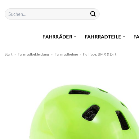
Zum
Suchen
Inhalt
nach:
springen
FAHRRÄDER
FAHRRADTEILE
F
Start
»
Fahrradbekleidung
»
Fahrradhelme
»
Fullface, BMX & Dirt