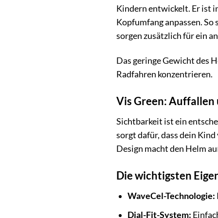
Kindern entwickelt. Er ist 
Kopfumfang anpassen. So si
sorgen zusätzlich für ein 
Das geringe Gewicht des He
Radfahren konzentrieren.
Vis Green: Auffallen 
Sichtbarkeit ist ein entsc
sorgt dafür, dass dein Kin
Design macht den Helm auß
Die wichtigsten Eige
WaveCel-Technologie:
Dial-Fit-System:
Einfac