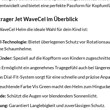
n entwickelt und bietet eine perfekte Passform für Kopfumf
trager Jet WaveCel im Überblick
veCel Helm die ideale Wahl für dein Kind ist:
-Technologie:
Bietet überlegenen Schutz vor Rotationsaufp
che Schaumhelme.
Kinder:
Speziell auf die Kopfform von Kindern zugeschnitte
:
Ermöglicht ein angenehmes Tragegefühl auch bei längere
s Dial-Fit-System sorgt für eine schnelle und präzise An
euchtende Farbe Vis Green macht den Helm zum Hingucker 
de:
Schützt die Augen vor blendendem Sonnenlicht.
ung:
Garantiert Langlebigkeit und zuverlässigen Schutz.