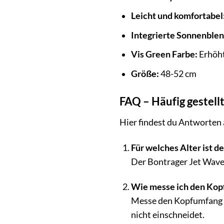
Leicht und komfortabel
Integrierte Sonnenblen
Vis Green Farbe:
Erhöht
Größe:
48-52 cm
FAQ – Häufig gestel
Hier findest du Antworten 
Für welches Alter ist d
Der Bontrager Jet WaveCe
Wie messe ich den Kop
Messe den Kopfumfang m
nicht einschneidet.