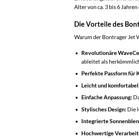
Alter von ca. 3 bis 6 Jahre
Die Vorteile des Bon
Warum der Bontrager Jet Wa
Revolutionäre WaveCel
ableitet als herkömmli
Perfekte Passform für 
Leicht und komfortabel
Einfache Anpassung:
Da
Stylisches Design:
Die l
Integrierte Sonnenblen
Hochwertige Verarbeit