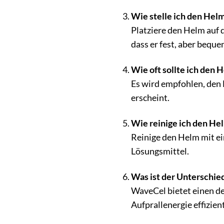
Wie stelle ich den Helm
Platziere den Helm auf 
dass er fest, aber beque
Wie oft sollte ich den
Es wird empfohlen, den 
erscheint.
Wie reinige ich den He
Reinige den Helm mit e
Lösungsmittel.
Was ist der Unterschi
WaveCel bietet einen de
Aufprallenergie effizient