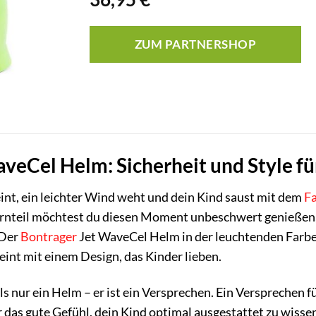
ZUM PARTNERSHOP
veCel Helm: Sicherheit und Style fü
heint, ein leichter Wind weht und dein Kind saust mit dem
F
ternteil möchtest du diesen Moment unbeschwert genieße
 Der
Bontrager
Jet WaveCel Helm in der leuchtenden Farbe
eint mit einem Design, das Kinder lieben.
ls nur ein Helm – er ist ein Versprechen. Ein Versprechen 
das gute Gefühl, dein Kind optimal ausgestattet zu wissen