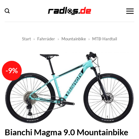
Zum
Inhalt
springen
Start
»
Fahrräder
»
Mountainbike
»
MTB-Hardtail
-9%
Bianchi Magma 9.0 Mountainbike