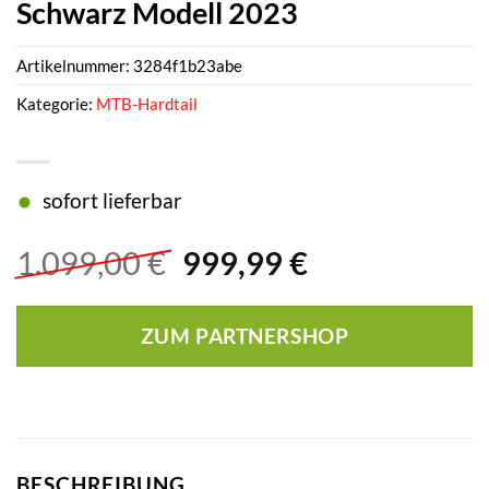
Schwarz Modell 2023
Artikelnummer:
3284f1b23abe
Kategorie:
MTB-Hardtail
sofort lieferbar
Ursprünglicher
Aktueller
1.099,00
€
999,99
€
Preis
Preis
war:
ist:
ZUM PARTNERSHOP
1.099,00 €
999,99 €.
BESCHREIBUNG