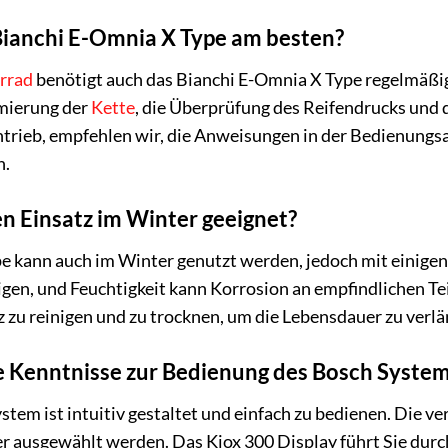
Bianchi E-Omnia X Type am besten?
rrad
benötigt auch das Bianchi E-Omnia X Type regelmäß
mierung der
Kette
, die Überprüfung des Reifendrucks und 
trieb, empfehlen wir, die Anweisungen in der Bedienungsa
n.
en Einsatz im Winter geeignet?
e kann auch im Winter genutzt werden, jedoch mit einigen
en, und Feuchtigkeit kann Korrosion an empfindlichen Teil
z zu reinigen und zu trocknen, um die Lebensdauer zu verlä
le Kenntnisse zur Bedienung des Bosch Syste
stem ist intuitiv gestaltet und einfach zu bedienen. Die
r ausgewählt werden. Das Kiox 300 Display führt Sie durc