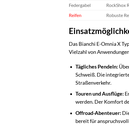
Federgabel
RockShox R
Reifen
Robuste Rei
Einsatzmöglichke
Das Bianchi E-Omnia X Type
Vielzahl von Anwendungen
Tägliches Pendeln:
Über
Schweiß. Die integriert
Straßenverkehr.
Touren und Ausflüge:
En
werden. Der Komfort des
Offroad-Abenteuer:
Die
bereit für anspruchsvoll