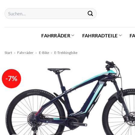
Zum
Suchen
Inhalt
nach:
springen
FAHRRÄDER
FAHRRADTEILE
F
Start
»
Fahrräder
»
E-Bike
»
E-Trekkingbike
-7%