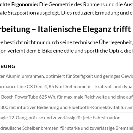
chte Ergonomie:
Die Geometrie des Rahmens und die Au
ale Sitzposition ausgelegt. Dies reduziert Ermüdung und 
beitung – Italienische Eleganz trifft
 besticht nicht nur durch seine technische Überlegenheit
on verleiht dem E-Bike eine edle und sportliche Optik, die
IBUNG
r Aluminiumrahmen, optimiert für Steifigkeit und geringes Gewich
ormance Line CX Gen. 4, 85 Nm Drehmoment – kraftvoll und dynam
er Bosch PowerTube 625 Wh, für maximale Reichweite und eine auf
300 mit intuitiver Bedienung und Bluetooth-Konnektivität für S
le 12-Gang, präzise und zuverlässig für jede Fahrsituation.
raulische Scheibenbremsen, für starke und zuverlässige Bremsle