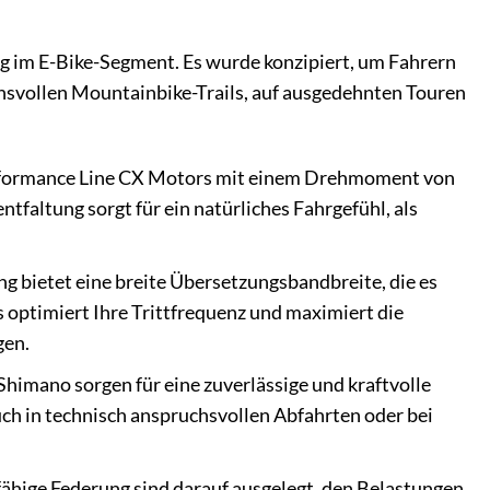
ng im E-Bike-Segment. Es wurde konzipiert, um Fahrern
chsvollen Mountainbike-Trails, auf ausgedehnten Touren
rformance Line CX Motors mit einem Drehmoment von
ntfaltung sorgt für ein natürliches Fahrgefühl, als
g bietet eine breite Übersetzungsbandbreite, die es
es optimiert Ihre Trittfrequenz und maximiert die
gen.
imano sorgen für eine zuverlässige und kraftvolle
ch in technisch anspruchsvollen Abfahrten oder bei
ähige Federung sind darauf ausgelegt, den Belastungen