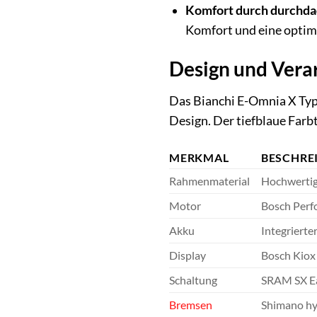
Komfort durch durchda
Komfort und eine optim
Design und Verar
Das Bianchi E-Omnia X Type
Design. Der tiefblaue Farbt
MERKMAL
BESCHRE
Rahmenmaterial
Hochwertige
Motor
Bosch Perf
Akku
Integriert
Display
Bosch Kiox 
Schaltung
SRAM SX Eag
Bremsen
Shimano hyd