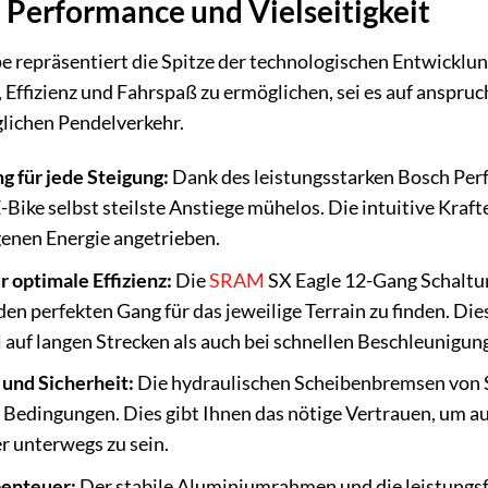
 Performance und Vielseitigkeit
 repräsentiert die Spitze der technologischen Entwicklu
Effizienz und Fahrspaß zu ermöglichen, sei es auf anspru
glichen Pendelverkehr.
 für jede Steigung:
Dank des leistungsstarken Bosch Pe
Bike selbst steilste Anstiege mühelos. Die intuitive Krafte
genen Energie angetrieben.
 optimale Effizienz:
Die
SRAM
SX Eagle 12-Gang Schaltun
den perfekten Gang für das jeweilige Terrain zu finden. Di
l auf langen Strecken als auch bei schnellen Beschleunigun
und Sicherheit:
Die hydraulischen Scheibenbremsen von Sh
 Bedingungen. Dies gibt Ihnen das nötige Vertrauen, um au
r unterwegs zu sein.
benteuer:
Der stabile Aluminiumrahmen und die leistungsf