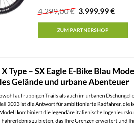
Ursprünglicher
Aktue
4.299,00
€
3.999,99
€
Preis
Preis
war:
ist:
ZUM PARTNERSHOP
4.299,00 €
3.999
X Type – SX Eagle E-Bike Blau Modell
lles Gelände und urbane Abenteuer
sowohl auf ruppigen Trails als auch im urbanen Dschungel 
ll 2023 ist die Antwort für ambitionierte Radfahrer, die k
odell kombiniert die legendäre italienische Ingenieursk
s Fahrerlebnis zu bieten, das Ihre Grenzen erweitert und I