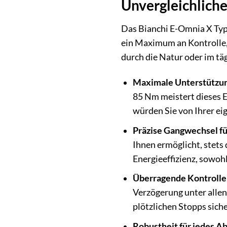
Unvergleichliche
Das Bianchi E-Omnia X Type
ein Maximum an Kontrolle, 
durch die Natur oder im tä
Maximale Unterstützung
85 Nm meistert dieses E-
würden Sie von Ihrer ei
Präzise Gangwechsel für
Ihnen ermöglicht, stets 
Energieeffizienz, sowoh
Überragende Kontrolle 
Verzögerung unter allen
plötzlichen Stopps siche
Robustheit für jedes A