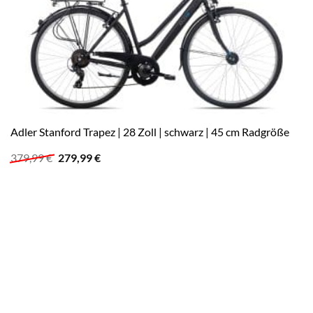
Adler Stanford Trapez | 28 Zoll | schwarz | 45 cm Radgröße
Ursprünglicher
Aktueller
379,99
€
279,99
€
Preis
Preis
war:
ist:
379,99 €
279,99 €.