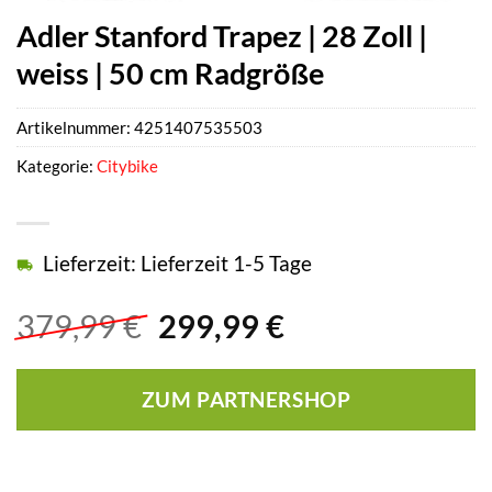
Adler Stanford Trapez | 28 Zoll |
weiss | 50 cm Radgröße
Artikelnummer:
4251407535503
Kategorie:
Citybike
Lieferzeit: Lieferzeit 1-5 Tage
Ursprünglicher
Aktueller
379,99
€
299,99
€
Preis
Preis
war:
ist:
ZUM PARTNERSHOP
379,99 €
299,99 €.