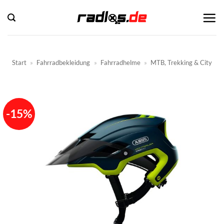
Zum
Inhalt
springen
Start
»
Fahrradbekleidung
»
Fahrradhelme
»
MTB, Trekking & City
-15%