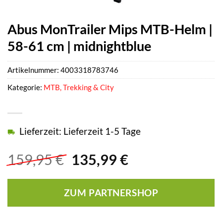
Abus MonTrailer Mips MTB-Helm |
58-61 cm | midnightblue
Artikelnummer:
4003318783746
Kategorie:
MTB, Trekking & City
Lieferzeit: Lieferzeit 1-5 Tage
Ursprünglicher
Aktueller
159,95
€
135,99
€
Preis
Preis
war:
ist:
ZUM PARTNERSHOP
159,95 €
135,99 €.