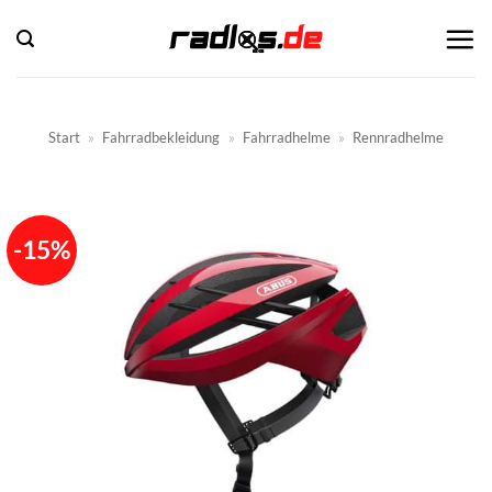
Zum
Inhalt
springen
Start
»
Fahrradbekleidung
»
Fahrradhelme
»
Rennradhelme
-15%