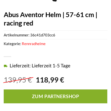
Abus Aventor Helm | 57-61 cm |
racing red
Artikelnummer:
36c41d703cc6
Kategorie:
Rennradhelme
Lieferzeit: Lieferzeit 1-5 Tage
Ursprünglicher
Aktueller
139,95
€
118,99
€
Preis
Preis
war:
ist:
ZUM PARTNERSHOP
139,95 €
118,99 €.