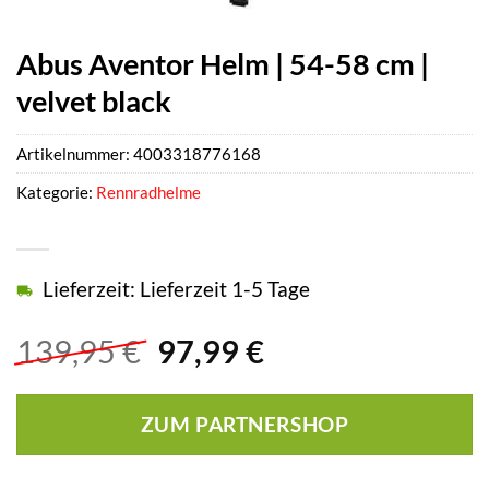
Abus Aventor Helm | 54-58 cm |
velvet black
Artikelnummer:
4003318776168
Kategorie:
Rennradhelme
Lieferzeit: Lieferzeit 1-5 Tage
Ursprünglicher
Aktueller
139,95
€
97,99
€
Preis
Preis
war:
ist:
ZUM PARTNERSHOP
139,95 €
97,99 €.