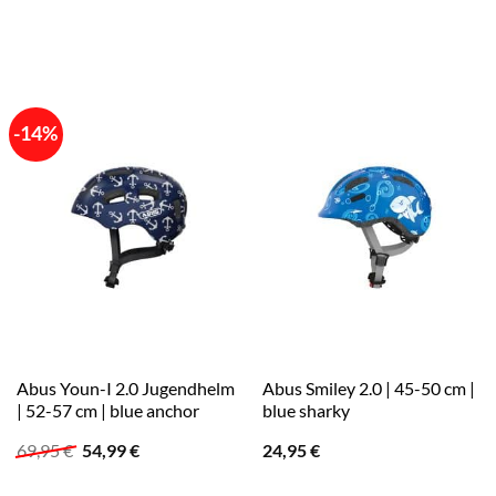
-14%
Abus Youn-I 2.0 Jugendhelm
Abus Smiley 2.0 | 45-50 cm |
| 52-57 cm | blue anchor
blue sharky
Ursprünglicher
Aktueller
69,95
€
54,99
€
24,95
€
Preis
Preis
war:
ist: