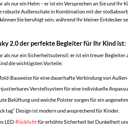
r als nur ein Helm – er ist ein Versprechen an Sie und Ihr
 robuste Außenschale in Kombination mit der stoßabsorbi
o können Sie beruhigt sein, während Ihr kleiner Entdecker 
 2.0 der perfekte Begleiter für Ihr Kind ist:
 als nur ein Sicherheitsutensil; er ist ein treuer Begleiter 
sind die wichtigsten Vorteile:
old-Bauweise für eine dauerhafte Verbindung von Außen-
njustierbares Verstellsystem für eine individuelle Anpas
te Belüftung und weiche Polster sorgen für ein angenehme
ck tag“ Design ist modern und ansprechend für Kinder.
es LED-
Rücklicht
für erhöhte Sicherheit bei Dunkelheit 