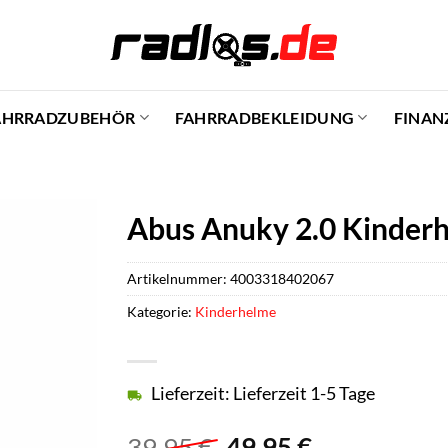
AHRRADZUBEHÖR
FAHRRADBEKLEIDUNG
FINAN
Abus Anuky 2.0 Kinderhe
Artikelnummer:
4003318402067
Kategorie:
Kinderhelme
Lieferzeit: Lieferzeit 1-5 Tage
Ursprünglicher
Aktueller
39,95
€
49,95
€