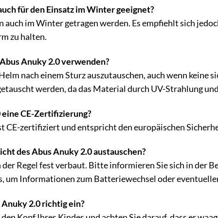
auch für den Einsatz im Winter geeignet?
 auch im Winter getragen werden. Es empfiehlt sich jedoc
m zu halten.
n Abus Anuky 2.0 verwenden?
Helm nach einem Sturz auszutauschen, auch wenn keine si
getauscht werden, da das Material durch UV-Strahlung und A
 eine CE-Zertifizierung?
st CE-zertifiziert und entspricht den europäischen Sicherh
icht des Abus Anuky 2.0 austauschen?
 der Regel fest verbaut. Bitte informieren Sie sich in der
, um Informationen zum Batteriewechsel oder eventuellen
 Anuky 2.0 richtig ein?
den Kopf Ihres Kindes und achten Sie darauf, dass er waage