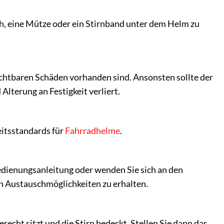
h, eine Mütze oder ein Stirnband unter dem Helm zu
chtbaren Schäden vorhanden sind. Ansonsten sollte der
lterung an Festigkeit verliert.
eitsstandards für
Fahrradhelme
.
 Bedienungsanleitung oder wenden Sie sich an den
 Austauschmöglichkeiten zu erhalten.
recht sitzt und die Stirn bedeckt. Stellen Sie dann das