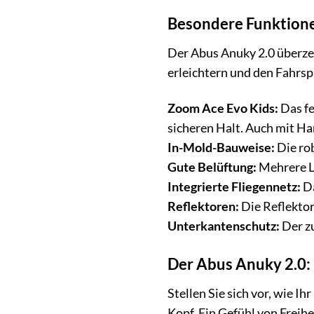
Besondere Funktione
Der Abus Anuky 2.0 überzeu
erleichtern und den Fahrs
Zoom Ace Evo Kids:
Das fe
sicheren Halt. Auch mit Ha
In-Mold-Bauweise:
Die rob
Gute Belüftung:
Mehrere Lu
Integrierte Fliegennetz:
Da
Reflektoren:
Die Reflektor
Unterkantenschutz:
Der z
Der Abus Anuky 2.0: 
Stellen Sie sich vor, wie 
Kopf. Ein Gefühl von Freihei