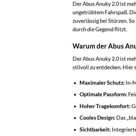
Der Abus Anuky 2.0 ist meh
ungetrübtem Fahrspaß. Die
zuverlässig bei Stürzen. S
durch die Gegend flitzt.
Warum der Abus Anuky
Der Abus Anuky 2.0 ist mehr
stilvoll zu entdecken. Hier 
Maximaler Schutz:
In-M
Optimale Passform:
Fei
Hoher Tragekomfort:
Gu
Cooles Design:
Das „bla
Sichtbarkeit:
Integriert