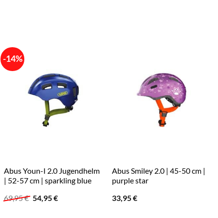
-14%
Abus Youn-I 2.0 Jugendhelm
Abus Smiley 2.0 | 45-50 cm |
| 52-57 cm | sparkling blue
purple star
Ursprünglicher
Aktueller
69,95
€
54,95
€
33,95
€
Preis
Preis
war:
ist: