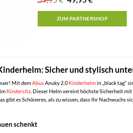
Preis
Preis
war:
ist:
ZUM PARTNERSHOP
39,95 €
49,95 €.
inderhelm: Sicher und stylisch unt
euer! Mit dem
Abus
Anuky 2.0
Kinderhelm
in „black tag“ s
 im
Kindersitz
. Dieser Helm vereint höchste Sicherheit mit
 gibt es Schöneres, als zu wissen, dass Ihr Nachwuchs si
rauen schenkt