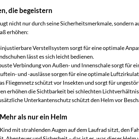
n, die begeistern
gt nicht nur durch seine Sicherheitsmerkmale, sondern au
paß erhöhen:
injustierbare Verstellsystem sorgt für eine optimale Anp
ndschuhen lässt es sich leicht bedienen.
uste Verbindung von Außen- und Innenschale sorgt für ein
ftein- und -auslässe sorgen für eine optimale Luftzirkulat
s Fliegennetz schützt vor Insekten und sorgt für ungestö
en erhöhen die Sichtbarkeit bei schlechten Lichtverhältniss
usätzliche Unterkantenschutz schützt den Helm vor Besch
Mehr als nur ein Helm
Ihr Kind mit strahlenden Augen auf dem Laufrad sitzt, den 
t, Abenteuer und Sicherheit – das ist es, was dieser Helm ve